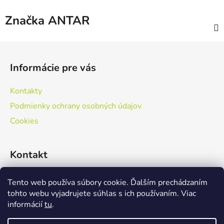
Značka
ANTAR
Z
á
Informácie pre vás
p
ä
Kontakty
t
Podmienky ochrany osobných údajov
i
Cookies
e
Kontakt
+421 415 424 916
Tento web používa súbory cookie. Ďalším prechádzaním
tohto webu vyjadrujete súhlas s ich používaním. Viac
informácií
tu
.