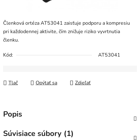
Členková ortéza AT53041 zaisťuje podporu a kompresiu
pri každodennej aktivite, čím znižuje riziko vyvrtnutia
členku.
Kód:
AT53041
Tlač
Opýtať sa
Zdieľať
Popis
Súvisiace súbory (1)