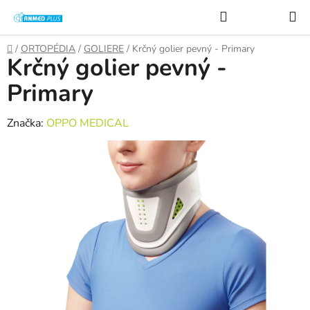
Prejsť
Hľadať
na
obsah
Domov
/
ORTOPÉDIA
/
GOLIERE
/
Krčný golier pevný - Primary
Krčný golier pevný -
Primary
Značka:
OPPO MEDICAL