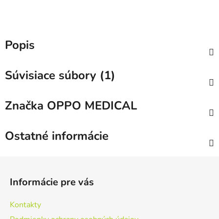
Popis
Súvisiace súbory (1)
Značka
OPPO MEDICAL
Ostatné informácie
Z
á
Informácie pre vás
p
ä
Kontakty
t