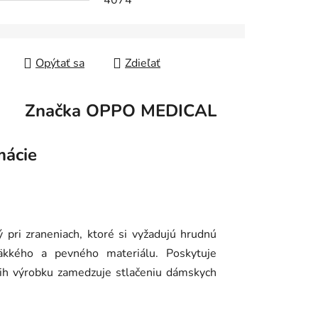
4074
Opýtať sa
Zdieľať
Značka
OPPO MEDICAL
mácie
 pri zraneniach, ktoré si vyžadujú hrudnú
äkkého a pevného materiálu. Poskytuje
trih výrobku zamedzuje stlačeniu dámskych