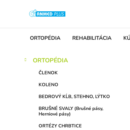
Prejsť
na
obsah
ORTOPÉDIA
REHABILITÁCIA
K
B
K
Preskočiť
ORTOPÉDIA
a
kategórie
o
t
č
ČLENOK
e
n
g
KOLENO
ý
ó
p
r
BEDROVÝ KĹB, STEHNO, LÝTKO
i
a
e
n
BRUŠNÉ SVALY (Brušné pásy,
Herniové pásy)
e
l
ORTÉZY CHRBTICE