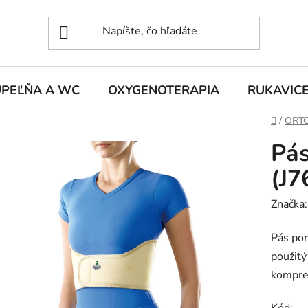
ÚPEĽŇA A WC
OXYGENOTERAPIA
RUKAVIC
Domov
/
ORT
Pás
(J7
Značka
Pás pom
použitý
kompre