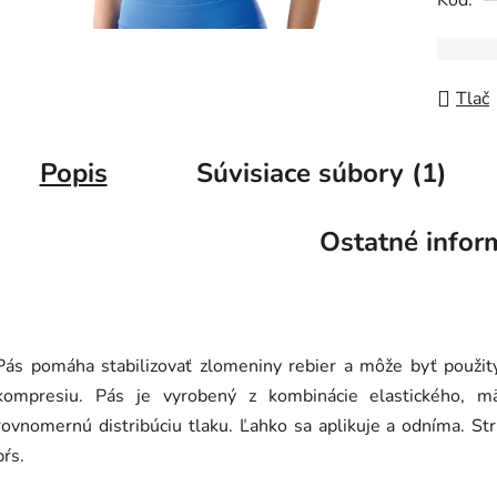
Kód:
Tlač
Popis
Súvisiace súbory (1)
Ostatné infor
Pás pomáha stabilizovať zlomeniny rebier a môže byť použitý
kompresiu. Pás je vyrobený z kombinácie elastického, m
rovnomernú distribúciu tlaku. Ľahko sa aplikuje a odníma. S
pŕs.