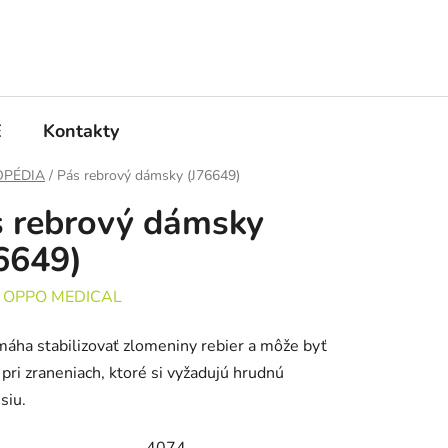
E
Kontakty
OPÉDIA
/
Pás rebrový dámsky (J76649)
 rebrový dámsky
6649)
:
OPPO MEDICAL
áha stabilizovať zlomeniny rebier a môže byť
 pri zraneniach, ktoré si vyžadujú hrudnú
siu.