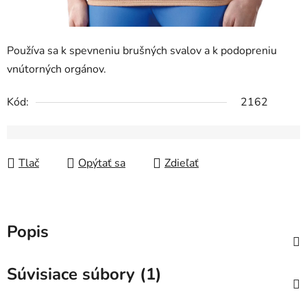
Používa sa k spevneniu brušných svalov a k podopreniu
vnútorných orgánov.
Kód:
2162
Tlač
Opýtať sa
Zdieľať
Popis
Súvisiace súbory (1)