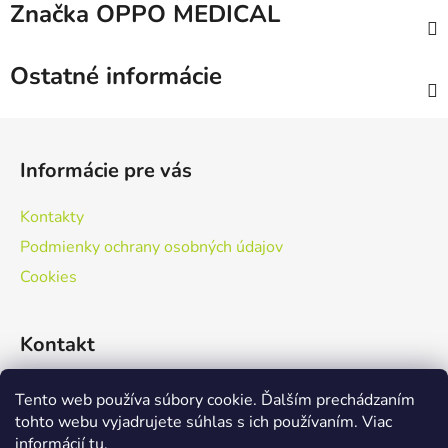
Značka
OPPO MEDICAL
Ostatné informácie
Z
á
Informácie pre vás
p
ä
Kontakty
t
Podmienky ochrany osobných údajov
i
Cookies
e
Kontakt
+421 415 424 916
Tento web používa súbory cookie. Ďalším prechádzaním
tohto webu vyjadrujete súhlas s ich používaním. Viac
informácií
tu
.