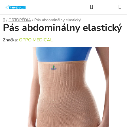
Prejsť
Hľadať
na
obsah
Domov
/
ORTOPÉDIA
/
Pás abdominálny elastický
Pás abdominálny elastický
Značka:
OPPO MEDICAL