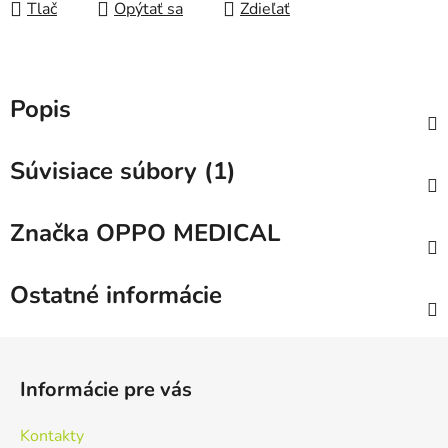
Tlač
Opýtať sa
Zdieľať
Popis
Súvisiace súbory (1)
Značka
OPPO MEDICAL
Ostatné informácie
Z
á
Informácie pre vás
p
ä
Kontakty