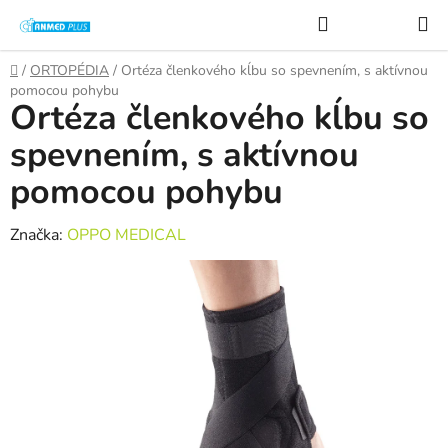
Prejsť
Hľadať
na
obsah
Domov
/
ORTOPÉDIA
/
Ortéza členkového kĺbu so spevnením, s aktívnou
pomocou pohybu
Ortéza členkového kĺbu so
spevnením, s aktívnou
pomocou pohybu
Značka:
OPPO MEDICAL